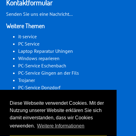
Kontaktformular
Senden Sie uns eine Nachricht...
Weitere Themen
it-service
PC Service
Laptop Reparatur Uhingen
Windows reparieren
PC-Service Eschenbach
PC-Service Gingen an der Fils
Trojaner
PC-Service Donzdorf
PC-Service Dürnau
Computer Reparatur
Diese Webseite verwendet Cookies. Mit der
Nutzung unserer Website erklären Sie sich
Folgen Sie uns auf Social Media:
damit einverstanden, dass wir Cookies
verwenden.
Weitere Informationen