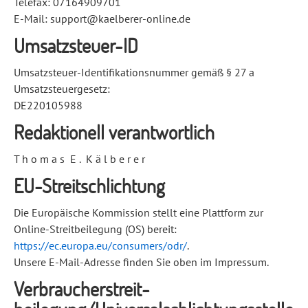
Telefax: 07164909701
E-Mail: support@kaelberer-online.de
Umsatzsteuer-ID
Umsatzsteuer-Identifikationsnummer gemäß § 27 a
Umsatzsteuergesetz:
DE220105988
Redaktionell verantwortlich
T h o m a s
E .
K ä l b e r e r
EU-Streitschlichtung
Die Europäische Kommission stellt eine Plattform zur
Online-Streitbeilegung (OS) bereit:
https://ec.europa.eu/consumers/odr/
.
Unsere E-Mail-Adresse finden Sie oben im Impressum.
Verbraucher­streit­