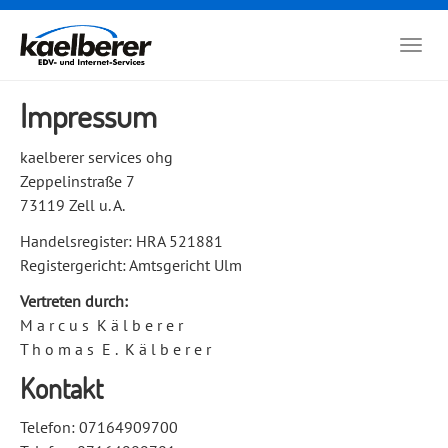
Zum
Hauptinhalt
Togg
springen
navig
Impressum
kaelberer services ohg
Zeppelinstraße 7
73119 Zell u. A.
Handelsregister: HRA 521881
Registergericht: Amtsgericht Ulm
Vertreten durch:
M a r c u s
K ä l b e r e r
T h o m a s
E .
K ä l b e r e r
Kontakt
Telefon: 07164909700