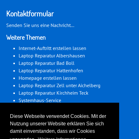
Kontaktformular
Senden Sie uns eine Nachricht...
Weitere Themen
Internet-Auftritt erstellen lassen
Laptop Reparatur Albershausen
Laptop Reparatur Bad Boll
Laptop Reparatur Hattenhofen
Homepage erstellen lassen
Laptop Reparatur Zell unter Aichelberg
Laptop Reparatur Kirchheim Teck
Systemhaus-Service
PC-Service Ohmden
PC-Service Sparwiesen
Diese Webseite verwendet Cookies. Mit der
Nutzung unserer Website erklären Sie sich
Folgen Sie uns auf Social Media:
damit einverstanden, dass wir Cookies