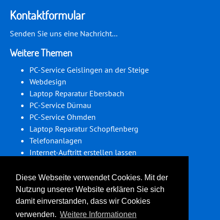
Kontaktformular
Senden Sie uns eine Nachricht...
Weitere Themen
PC-Service Geislingen an der Steige
Webdesign
Laptop Reparatur Ebersbach
PC-Service Dürnau
PC-Service Ohmden
Laptop Reparatur Schopflenberg
Telefonanlagen
Internet-Auftritt erstellen lassen
Laptop Reparatur Gammelshausen
PC-Service Schlierbach
Diese Webseite verwendet Cookies. Mit der
Nutzung unserer Website erklären Sie sich
Folgen Sie uns auf Social Media:
damit einverstanden, dass wir Cookies
verwenden.
Weitere Informationen