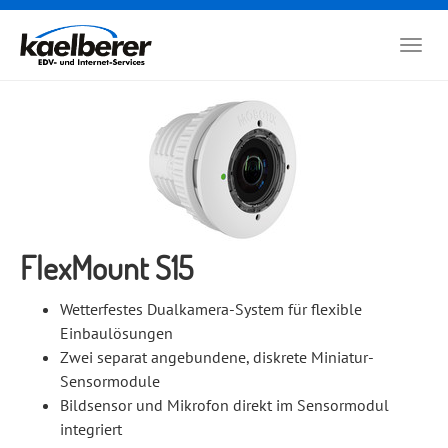
Zum
Hauptinhalt
Togg
springen
navig
FlexMount S15
Wetterfestes Dualkamera-System für flexible
Einbaulösungen
Zwei separat angebundene, diskrete Miniatur-
Sensormodule
Bildsensor und Mikrofon direkt im Sensormodul
integriert