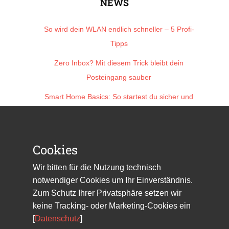
NEWS
So wird dein WLAN endlich schneller – 5 Profi-
Tipps
Zero Inbox? Mit diesem Trick bleibt dein
Posteingang sauber
Smart Home Basics: So startest du sicher und
einfach
Technik, die im Haushalt wirklich hilft
Cookies
Was tun mit dem alten Laptop? Diese Ideen
lohnen sich
Wir bitten für die Nutzung technisch
notwendiger Cookies um Ihr Einverständnis.
Block header
Zum Schutz Ihrer Privatsphäre setzen wir
keine Tracking- oder Marketing-Cookies ein
Block content. Lorem ipsum dolor sit amet,
[
Datenschutz
]