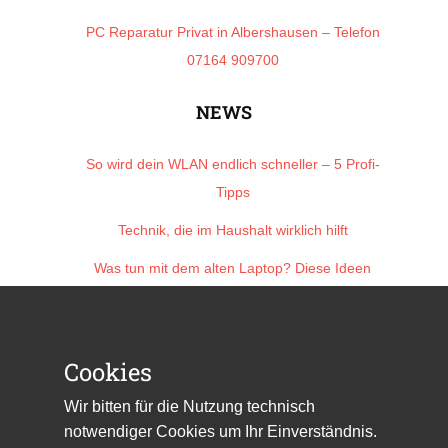
PC Reparatur Privat in Albershausen – Telefon
07164 909700
NEWS
So wird dein WLAN endlich schneller – 5 Profi-
Tipps
Technik, die im Haushalt wirklich hilft
Was tun mit dem alten Laptop? Diese Ideen
lohnen sich
Zero Inbox? Mit diesem Trick bleibt dein
Posteingang sauber
Cookies
So schützt du dein Heimnetz vor Hackern
Wir bitten für die Nutzung technisch
notwendiger Cookies um Ihr Einverständnis.