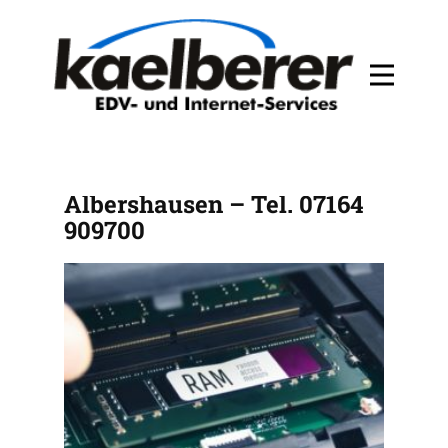
PC Service Privat für
Albershausen – Tel. 07164
909700